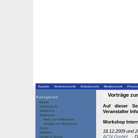
Kanzlei
Verkehrsrecht
Arbeitsrecht
Medienrecht
Presse
Vorträge zu
Navigation
Kanzlei
Auf dieser Se
Verkehrsrecht
Veranstalter In
Arbeitsrecht
Medienrecht
News zum Medienrecht
Workshop Intern
Vorträge zum Medienrecht
Presse
18.12.2009 und 2
Gebühren
ACN GmbH
, 
Kontakt & Service