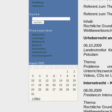
Fortbildung
Referent zum The
Impressum
Referent zum Th
Suche
Rechtliche Grund
Wettbewerbsrecht
Presseartikel
Arbeitsrecht
Urheberrecht an
Leserfragen
Medienrecht
06.10.2009
Mietrecht
Presseartikel
Landesinstitut 
Verkehrsrecht
Potsdam
Versicherungsrecht
August 2026
Probleme und 
M
D
M
D
F
S
S
Unterrichtszweck
1
2
Videos, CDs im U
3
4
5
6
7
8
9
10
11
12
13
14
15
16
Internetrecht – 
17
18
19
20
21
22
23
24
25
26
27
28
29
30
08.09.2009
31
Freelancer Intern
« März
Rechtliche Grund
Wettbewerbsrecht