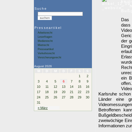
kei
– h
Suche
Buß
Das 
dass
Presseartikel
Video
Arbeitsrecht
Geric
Leserfragen
der g
Medienrecht
Mietrecht
Eingr
Presseartikel
erlau
Verkehrsrecht
Erlas
Versicherungsrecht
wurde
August 2026
Rech
M
D
M
D
F
S
S
unre
1
2
ein B
3
4
5
6
7
8
9
offe
10
11
12
13
14
15
16
Video
17
18
19
20
21
22
23
Karlsruhe schon 
24
25
26
27
28
29
30
Länder eine gr
31
Videomessungen
« März
Betroffenen kan
Bußgeldbescheid
zweiwöchige Eins
Informationen zu