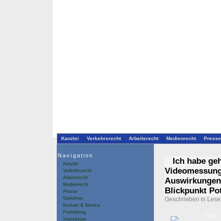
Kanzlei
Verkehrsrecht
Arbeitsrecht
Medienrecht
Presse
Navigation
Ich habe ge
Kanzlei
Videomessunge
Verkehrsrecht
Arbeitsrecht
Auswirkungen 
Medienrecht
Blickpunkt P
Presse
Gebühren
Geschrieben in
Lese
Kontakt & Service
Fortbildung
Ich
Impressum