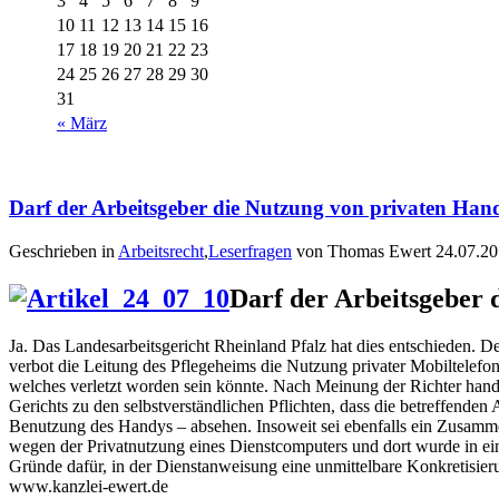
3
4
5
6
7
8
9
10
11
12
13
14
15
16
17
18
19
20
21
22
23
24
25
26
27
28
29
30
31
« März
Darf der Arbeitsgeber die Nutzung von privaten Hand
Geschrieben in
Arbeitsrecht
,
Leserfragen
von Thomas Ewert 24.07.2
Darf der Arbeitsgeber 
Ja. Das Landesarbeitsgericht Rheinland Pfalz hat dies entschieden. D
verbot die Leitung des Pflegeheims die Nutzung privater Mobiltelefo
welches verletzt worden sein könnte. Nach Meinung der Richter hande
Gerichts zu den selbstverständlichen Pflichten, dass die betreffende
Benutzung des Handys – absehen. Insoweit sei ebenfalls ein Zusamm
wegen der Privatnutzung eines Dienstcomputers und dort wurde in ein
Gründe dafür, in der Dienstanweisung eine unmittelbare Konkretisieru
www.kanzlei-ewert.de