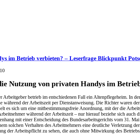
ys im Betrieb verbieten? – Leserfrage Blickpunkt Pot
010
die Nutzung von privaten Handys im Betrie
er Arbeitgeber betrieb im entschiedenen Fall ein Altenpflegeheim. In d
ne während der Arbeitszeit per Dienstanweisung. Die Richter waren der
lt es sich um eine mitbestimmungsfreie Anordnung, mit der die Arbeitsp
n Arbeitnehmer während der Arbeitszeit – nur hierauf beziehe sich auch
enhang mit einer Entscheidung des Bundesarbeitsgerichts vom 31. Mai
em solchen Verhalten des Arbeitnehmers eine deutliche Verletzung der
ng der Arbeitspflicht zu sehen, die auch ohne Mitwirkung des Betriebs