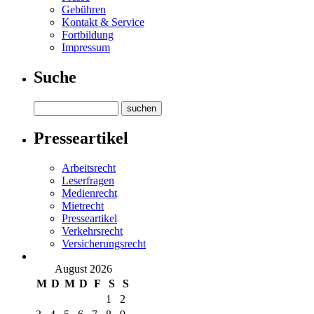
Gebühren
Kontakt & Service
Fortbildung
Impressum
Suche
Presseartikel
Arbeitsrecht
Leserfragen
Medienrecht
Mietrecht
Presseartikel
Verkehrsrecht
Versicherungsrecht
August 2026
M
D
M
D
F
S
S
1
2