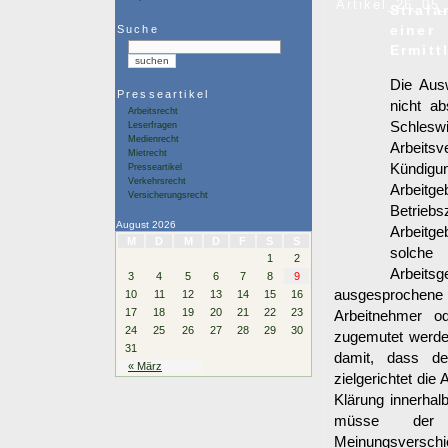
Strafa
einer
Suche
Ermitt
Die Aus
Presseartikel
nicht ab
Arbeitsrecht
Schleswi
Leserfragen
Medienrecht
Arbeit
Mietrecht
Kündigu
Presseartikel
Verkehrsrecht
Arbeit
Versicherungsrecht
Betrieb
August 2026
Arbeitg
M
D
M
D
F
S
S
solche
1
2
Arbeits
3
4
5
6
7
8
9
ausgesprochene
10
11
12
13
14
15
16
17
18
19
20
21
22
23
Arbeitnehmer o
24
25
26
27
28
29
30
zugemutet werde
31
damit, dass d
« März
zielgerichtet die
Klärung innerhal
müsse der A
Meinungsversch