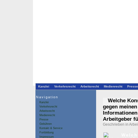
Kanzlei
Verkehrsrecht
Arbeitsrecht
Medienrecht
Presse
Navigation
Welche Kons
Kanzlei
gegen meinen 
Verkehrsrecht
Arbeitsrecht
Informationen
Medienrecht
Arbeitgeber f
Presse
Gebühren
Geschrieben in
Arbei
Kontakt & Service
Fortbildung
Welch
Impressum