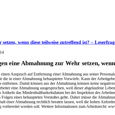
tzen, wenn diese teilweise zutreffend ist? – Leserfr
014
en eine Abmahnung zur Wehr setzen, wenn di
er einen Anspruch auf Entfernung einer Abmahnung aus seiner Personal
 für die in einer Abmahnung behaupteten Vorwürfe. Kann der Arbeitgebe
rs entfernen. Damit können aus der Abmahnung können keine negativen
rbeiter eine Abmahnung ausgesprochen, weil dieser abgelaufene Lebensm
 Artikeln das Mindesthaltbarkeitsdatum bei der Inspektion des Arbeitne
ten Folgen eines behaupteten Verstoßes gelte. Daher müsse die Abmahn
rhalt einer Abmahnung rechtlich beraten lassen, weil die hohen Anfor
 vorbereitet werden soll. Weitere Informationen zum Arbeitsrecht: www