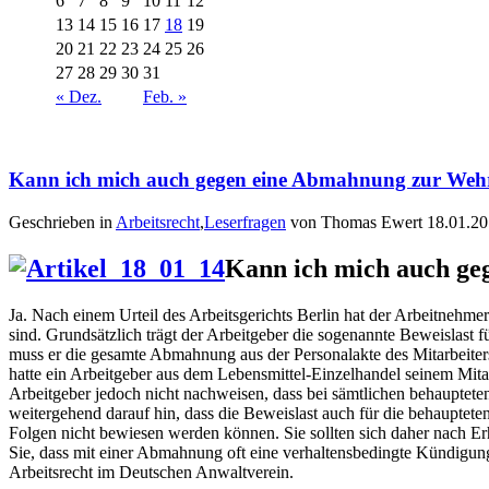
6
7
8
9
10
11
12
13
14
15
16
17
18
19
20
21
22
23
24
25
26
27
28
29
30
31
« Dez.
Feb. »
Kann ich mich auch gegen eine Abmahnung zur Wehr se
Geschrieben in
Arbeitsrecht
,
Leserfragen
von Thomas Ewert 18.01.2
Kann ich mich auch geg
Ja. Nach einem Urteil des Arbeitsgerichts Berlin hat der Arbeitnehm
sind. Grundsätzlich trägt der Arbeitgeber die sogenannte Beweislast
muss er die gesamte Abmahnung aus der Personalakte des Mitarbeite
hatte ein Arbeitgeber aus dem Lebensmittel-Einzelhandel seinem Mita
Arbeitgeber jedoch nicht nachweisen, dass bei sämtlichen behaupteten
weitergehend darauf hin, dass die Beweislast auch für die behaupte
Folgen nicht bewiesen werden können. Sie sollten sich daher nach E
Sie, dass mit einer Abmahnung oft eine verhaltensbedingte Kündigung
Arbeitsrecht im Deutschen Anwaltverein.