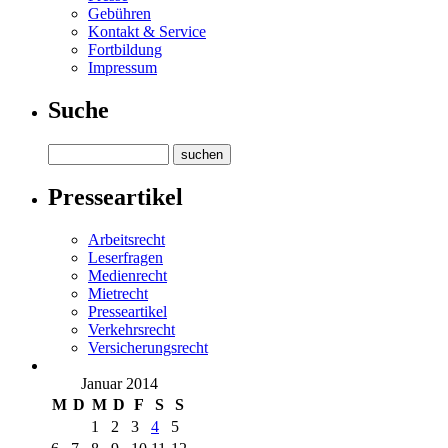
Gebühren
Kontakt & Service
Fortbildung
Impressum
Suche
Presseartikel
Arbeitsrecht
Leserfragen
Medienrecht
Mietrecht
Presseartikel
Verkehrsrecht
Versicherungsrecht
Januar 2014
M
D
M
D
F
S
S
1
2
3
4
5